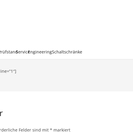
k
Prüfstand
Service
Engineering
Schaltschränke
line=“1″]
ar
rderliche Felder sind mit
*
markiert