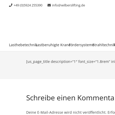
+49 (0)5924 255390
info@wilberslifting.de
Lasthebetechnik
Lastberuhigte Krane
Fördersysteme
Strahltechni
[us_page_title description=“1″ font_size=“1.8rem“ in
Schreibe einen Komment
Deine E-Mail-Adresse wird nicht veröffentlicht.
Erfo