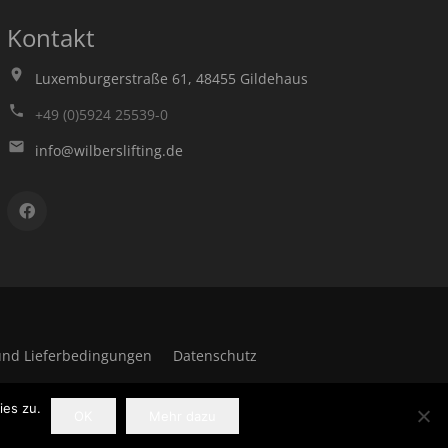
Kontakt
Luxemburgerstraße 61, 48455 Gildehaus
+49 (0)5924 25539-0
info@wilberslifting.de
nd Lieferbedingungen
Datenschutz
ies zu.
OK
Mehr dazu