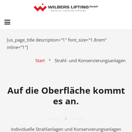
[us_page_title description=“1″ font_size=“1.8rem“
inline=“1″]
Start
Strahl- und Konservierungsanlagen
chevron_right
Auf die Oberfläche kommt
es an.
grade
Individuelle Strahlanlagen und Konservierungsanlagen