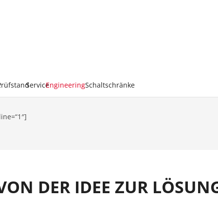
k
Prüfstand
Service
Engineering
Schaltschränke
line=“1″]
VON DER IDEE ZUR LÖSUN