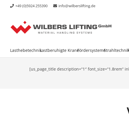
+49 (0)5924 255390
info@wilberslifting.de
Lasthebetechnik
Lastberuhigte Krane
Fördersysteme
Strahltechni
[us_page_title description=“1″ font_size=“1.8rem“ in