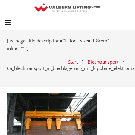
[us_page_title description=“1″ font_size=“1.8rem“
inline=“1″]
Start
Blechtransport
chevron_right
chevron_right
6a_blechtransport_in_blechlagerung_mit_kippbare_elektroma