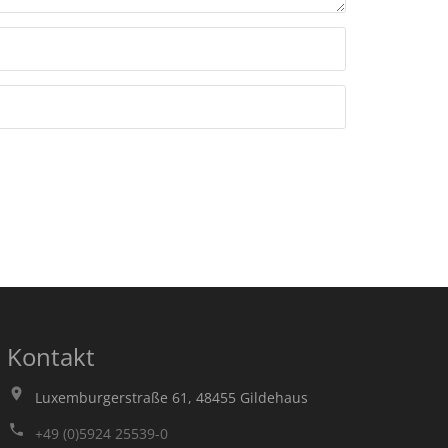
Kontakt
Luxemburgerstraße 61, 48455 Gildehaus
+49 (0)5924 25539-0