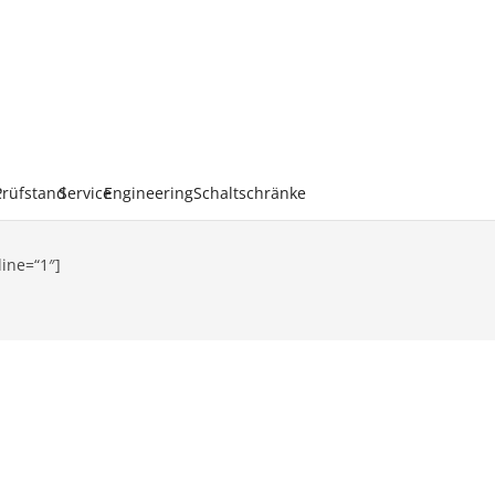
k
Prüfstand
Service
Engineering
Schaltschränke
line=“1″]