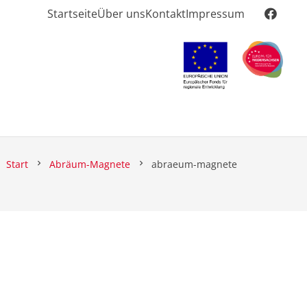
Startseite
Über uns
Kontakt
Impressum
Start
Abräum-Magnete
abraeum-magnete
chevron_right
chevron_right