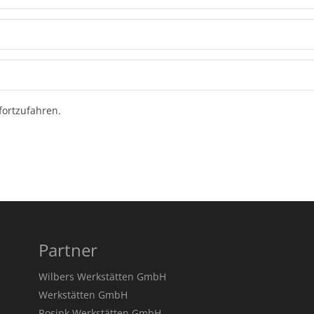
ortzufahren.
Partner
Wilbers Werkstätten GmbH
Werkstätten GmbH
Rosink Werkstätten GmbH