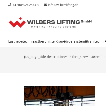
+49 (0)5924 255390
info@wilberslifting.de
Lasthebetechnik
Lastberuhigte Krane
Fördersysteme
Strahltechni
[us_page_title description=“1″ font_size=“1.8rem“ in