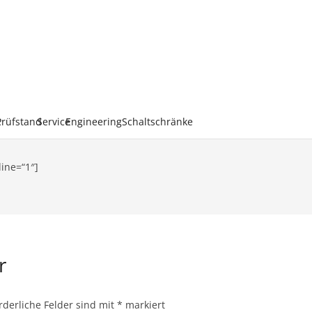
k
Prüfstand
Service
Engineering
Schaltschränke
line=“1″]
ar
rderliche Felder sind mit
*
markiert