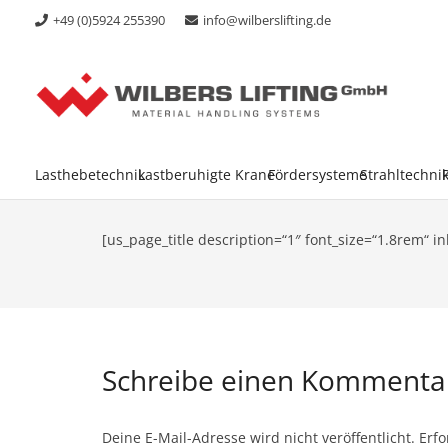
+49 (0)5924 255390
info@wilberslifting.de
Lasthebetechnik
Lastberuhigte Krane
Fördersysteme
Strahltechni
[us_page_title description=“1″ font_size=“1.8rem“ in
Schreibe einen Komment
Deine E-Mail-Adresse wird nicht veröffentlicht.
Erfo