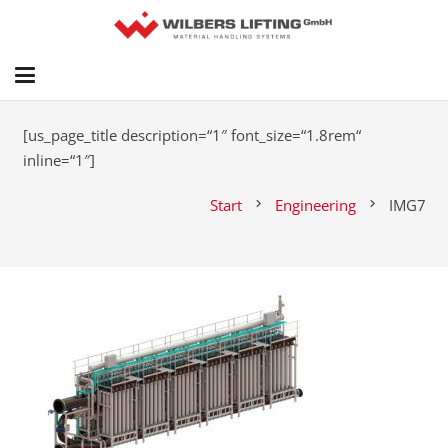
[us_page_title description=“1″ font_size=“1.8rem“
inline=“1″]
Start
Engineering
IMG7
chevron_right
chevron_right