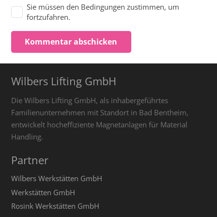
Sie müssen den Bedingungen zustimmen, um
fortzufahren.
Kommentar abschicken
Wilbers Lifting GmbH
Die Wilbers Lifting GmbH, als inhabergeführtes
Familienunternehmen mit Standort in Bad Bentheim,
entwickelt hocheffiziente Magnetanlagen für Material
Handling.
Partner
Wilbers Werkstätten GmbH
Werkstätten GmbH
Rosink Werkstätten GmbH